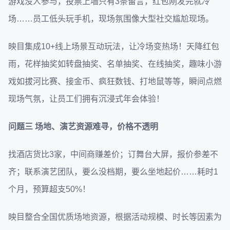
游戏没人参与，投票上墙只有3条留言，红包刚发完就冷
场……员工低头玩手机，现场氛围像大型社交尴尬现场。
映目集成10+线上场景互动玩法，让冷场变热场！天降红包
雨，花样抽奖如转盘抽奖、名单抽奖、在线抽奖，趣味小游
戏如拔河比赛、接金币、疯狂数钱、打地鼠等等，瞬间点燃
现场气氛，让员工们拥有沉浸式年会体验！
问题三
场地、演艺资源难寻，价格不透明
找酒店货比3家，中间商赚差价；订舞台大屏，报价参差不
齐；联系演艺团队，要么没档期，要么坐地起价……耗时1
个月，预算超支50%！
映目整合全国优质场地资源，根据活动规模、时长等因素为