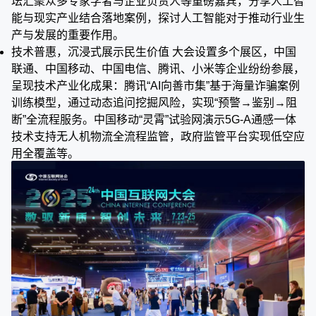
坛汇聚众多专家学者与企业负责人等重磅嘉宾，分享人工智
能与现实产业结合落地案例，探讨人工智能对于推动行业生
产与发展的重要作用。
技术普惠，沉浸式展示民生价值 大会设置多个展区，中国
联通、中国移动、中国电信、腾讯、小米等企业纷纷参展，
呈现技术产业化成果：腾讯“AI向善市集”基于海量诈骗案例
训练模型，通过动态追问挖掘风险，实现“预警→鉴别→阻
断”全流程服务。中国移动“灵霄”试验网演示5G-A通感一体
技术支持无人机物流全流程监管，政府监管平台实现低空应
用全覆盖等。